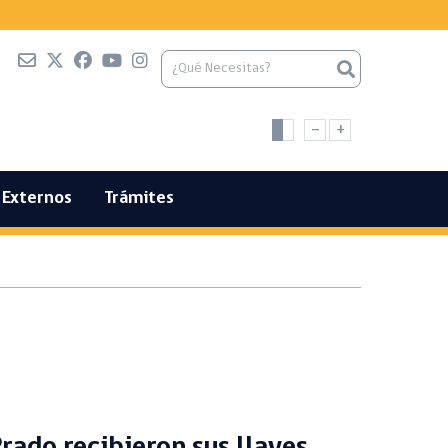
-
+
Externos
Trámites
rado recibieron sus llaves