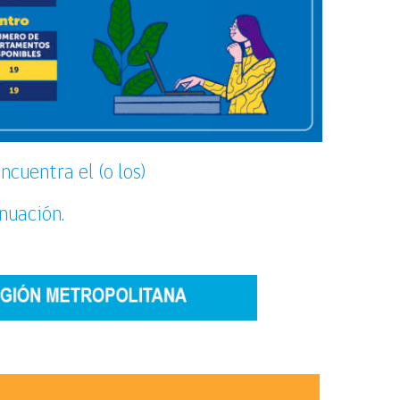
ncuentra el (o los)
inuación.