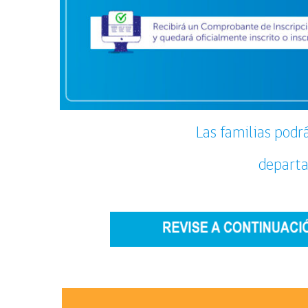
Las familias podrá
departam