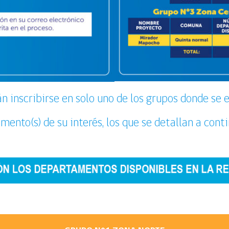
n inscribirse en solo uno de los grupos donde se e
ento(s) de su interés, los que se detallan a cont